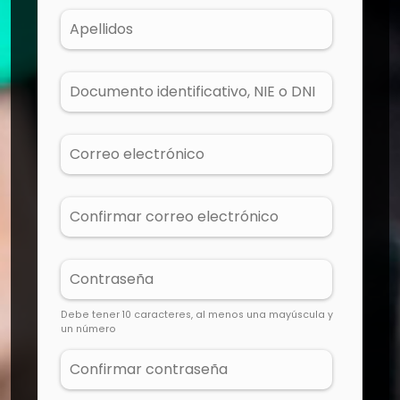
Debe tener 10 caracteres, al menos una mayúscula y
un número